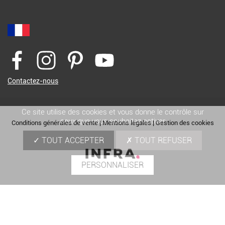
Contactez-nous
Ce site utilise des cookies et vous donne le contrôle sur
ceux que vous souhaitez activer
Conditions générales de vente
|
Mentions légales
|
Gestion des cookies
TOUT ACCEPTER
TOUT REFUSER
PERSONNALISER