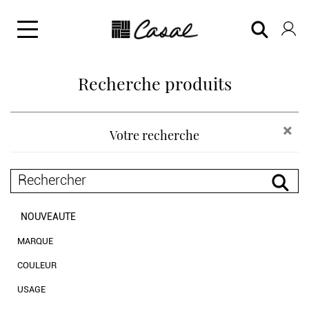
Recherche produits
×
Votre recherche
NOUVEAUTE
MARQUE
Casal
COULEUR
Chanée by Casal
neutres
USAGE
Luciano Marcato
blanc et noir