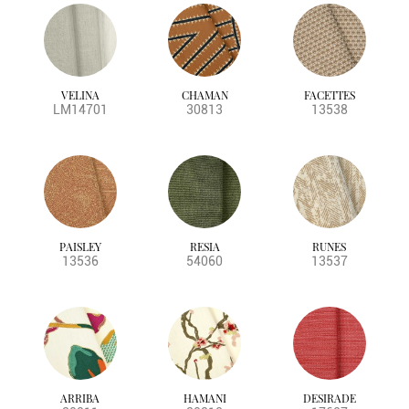
VELINA
CHAMAN
FACETTES
LM14701
30813
13538
PAISLEY
RESIA
RUNES
13536
54060
13537
ARRIBA
HAMANI
DESIRADE