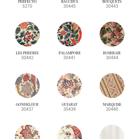
PERFECTO
BACCHUS
BOUQUETS
BS5852 SOURCE 0
voilage
violets
Toile de Jouy
5270
30445
30443
BS5852 SOURCE 0&1
uni
BS5852 CRIB5
végétal
BS5867 PT 2
CRIB5
BS5857
NFPA
LES PERDRIX
PALAMPORE
ROSERAIE
30442
30441
30444
GONDELOUR
GUJARAT
MARQUISE
30437
30439
30440