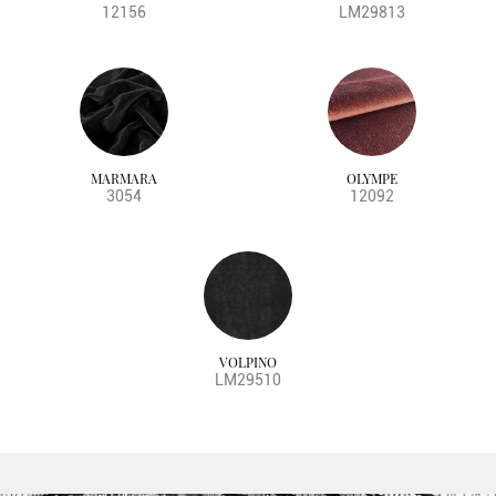
12156
LM29813
MARMARA
OLYMPE
3054
12092
VOLPINO
LM29510