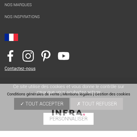
NOS MARQUES
NOS INSPIRATIONS
Contactez-nous
Ce site utilise des cookies et vous donne le contrôle sur
ceux que vous souhaitez activer
Conditions générales de vente
|
Mentions légales
|
Gestion des cookies
TOUT ACCEPTER
TOUT REFUSER
PERSONNALISER