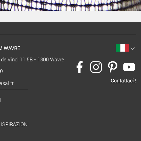
M WAVRE
 de Vinci 11.5B - 1300 Wavre
40
Contattaci !
sal.fr
I
ISPIRAZIONI