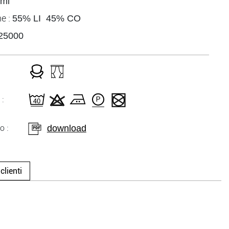
/ml
e :
55% LI 45% CO
25000
:
download
o :
clienti