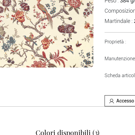
Peso :
384 g
Composizion
Martindale :
Proprietà :
Manutenzione 
Scheda articol
Accesso 
Colori disponibili (3)