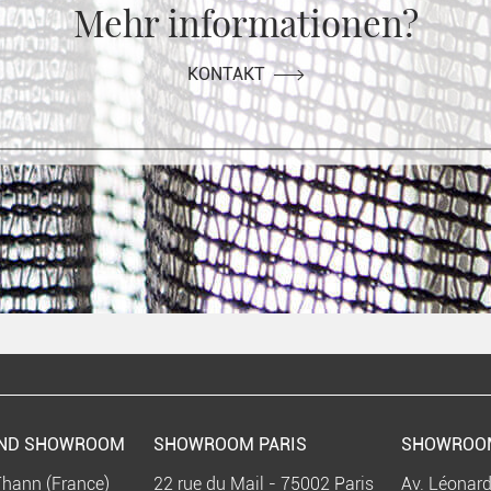
Mehr informationen?
KONTAKT
UND SHOWROOM
SHOWROOM PARIS
SHOWROO
Thann (France)
22 rue du Mail - 75002 Paris
Av. Léonard