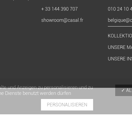
+ 33 144 390 707
010 24 10 
showroom@casal.fr
belgique@ca
KOLLEKTI
UNSERE M
UNSERE IN
lte und Anzeigen zu personalisieren und zu
AL
he Dienste benutzt werden dürfen
PERSONALISIEREN