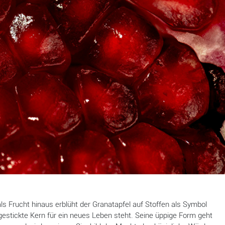
ls Frucht hinaus erblüht der Granatapfel auf Stoffen als Symbol
 gestickte Kern für ein neues Leben steht. Seine üppige Form geht