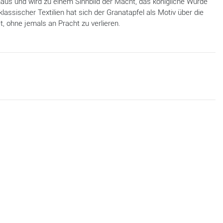
inaus und wird zu einem Sinnbild der Macht, das königliche Würde
 klassischer Textilien hat sich der Granatapfel als Motiv über die
, ohne jemals an Pracht zu verlieren.