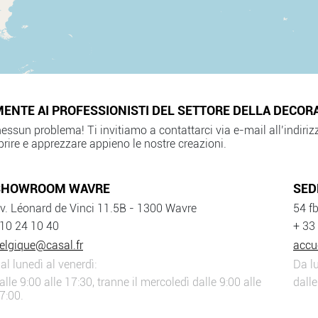
MENTE AI PROFESSIONISTI DEL SETTORE DELLA DECOR
, nessun problema! Ti invitiamo a contattarci via e-mail all’indiri
prire e apprezzare appieno le nostre creazioni.
SHOWROOM WAVRE
SED
v. Léonard de Vinci 11.5B - 1300 Wavre
54 f
10 24 10 40
+ 33
elgique@casal.fr
accu
al lunedì al venerdì:
Da lu
alle 9:00 alle 17:30, tranne il mercoledì dalle 9:00 alle
dalle
7:00.