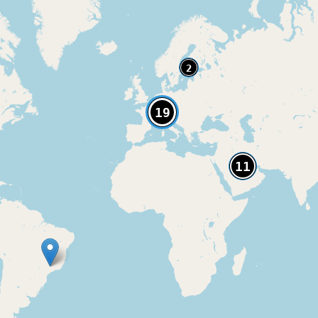
2
19
11