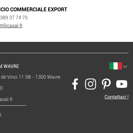
ICIO COMMERCIALE EXPORT
 389 37 74 70
rt@casal.fr
M WAVRE
 de Vinci 11.5B - 1300 Wavre
40
Contattaci !
sal.fr
I