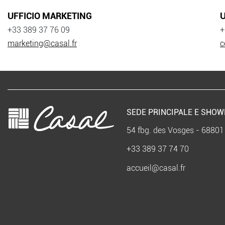
UFFICIO MARKETING
U
+33 389 37 76 09
+
marketing@casal.fr
c
SEDE PRINCIPALE E SHO
54 fbg. des Vosges - 68801
+33 389 37 74 70
accueil@casal.fr