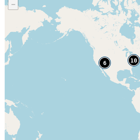
−
10
6