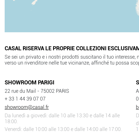
CASAL RISERVA LE PROPRIE COLLEZIONI ESCLUSIVA
Se sei un privato e i nostri prodotti suscitano il tuo interesse
verso un rivenditore nelle tue vicinanze, affinché tu possa sco
SHOWROOM PARIGI
22 rue du Mail - 75002 PARIS
A
+ 33 1 44 39 07 07
0
showroom@casal.fr
b
Da lunedì a giovedì: dalle 10 alle 13:30 e dalle 14 alle
D
18:00.
d
Venerdì: dalle 10:00 alle 13:00 e dalle 14:00 alle 17:00.
1