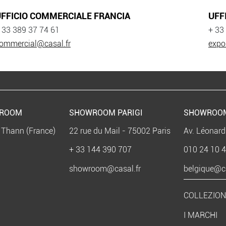
FFICIO COMMERCIALE FRANCIA
UFF
 33 389 37 74 61
+ 33
ommercial@casal.fr
expo
WROOM
SHOWROOM PARIGI
SHOWROO
 Thann (France)
22 rue du Mail - 75002 Paris
Av. Léonard
+ 33 144 390 707
010 24 10 
showroom@casal.fr
belgique@ca
COLLEZION
I MARCHI