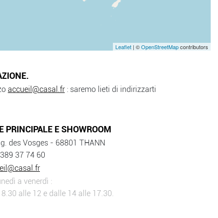
Leaflet
| ©
OpenStreetMap
contributors
AZIONE.
zzo
accueil@casal.fr
: saremo lieti di indirizzarti
E PRINCIPALE E SHOWROOM
bg. des Vosges - 68801 THANN
 389 37 74 60
eil@casal.fr
nedì a venerdì :
 8.30 alle 12 e dalle 14 alle 17.30.