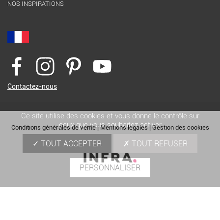
NOS INSPIRATIONS
Contactez-nous
Ce site utilise des cookies et vous donne le contrôle sur
ceux que vous souhaitez activer
Conditions générales de vente
|
Mentions légales
|
Gestion des cookies
TOUT ACCEPTER
TOUT REFUSER
PERSONNALISER