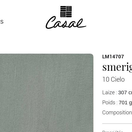
ÉS
LM14707
smerig
10 Cielo
Laize :
307 
Poids :
701 g
Composition