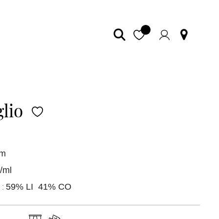
lio
cm
/ml
 :
59% LI 41% CO