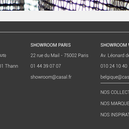
SHOWROOM PARIS
SHOWROOM 
22 rue du Mail - 75002 Paris
Av. Léonard d
US)
801 Thann
01 44 39 07 07
010 24 10 40
showroom@casal.fr
belgique@casa
NOS COLLEC
NOS MARQU
NOS INSPIRA