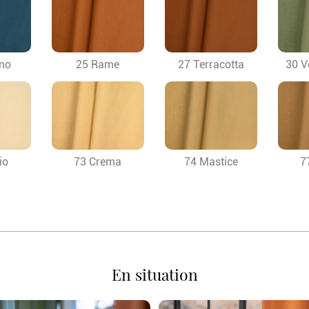
no
25 Rame
27 Terracotta
30 V
io
73 Crema
74 Mastice
7
En situation