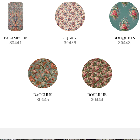
PALAMPORE
GUJARAT
BOUQUETS
30441
30439
30443
BACCHUS
ROSERAIE
30445
30444