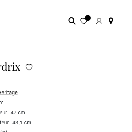
rdrix
Heritage
cm
eur :
47 cm
eur :
43,1 cm