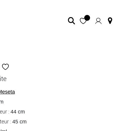
ite
Meseta
cm
eur :
44 cm
eur :
45 cm