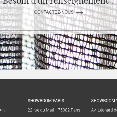
CONTACTEZ-NOUS
SHOWROOM PARIS
SHOWROOM 
22 rue du Mail - 75002 Paris
Av. Léonard d
US)