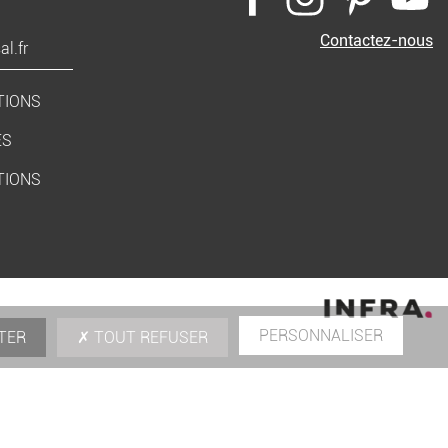
Contactez-nous
l.fr
TIONS
ES
TIONS
PERSONNALISER
TER
TOUT REFUSER