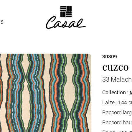
ÉS
30809
cuzco
33 Malach
Collection :
Laize :
144 
Raccord larg
Raccord haut