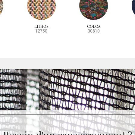
LITHOS
COLCA
12750
30810
Besoin d'un renseignement ?