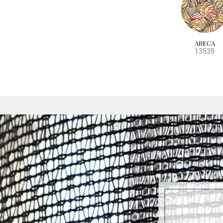
ARECA
13535