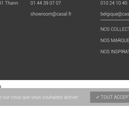
801 Thann
01 44 39 07 07
010 24 10 40
showroom@casal.fr
belgique@casa
NOS COLLEC
NOS MARQU
NOS INSPIRA
s
le sur ceux que vous souhaitez activer
TOUT ACCEP