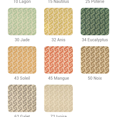
10 Lagon
15 Nautilus
25 Poterie
30 Jade
32 Anis
34 Eucalyptus
43 Soleil
45 Mangue
50 Noix
62 Galet
72 Ivoire