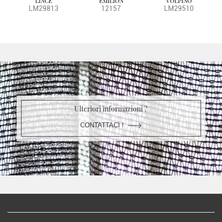
LINCE
EMILION
VOLPINO
LM29813
12157
LM29510
Ulteriori informazioni ?
CONTATTACI !