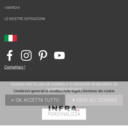
I MARCHI
LE NOSTRE ISPIRAZIONI
Contattaci !
Questo sito fa uso di cookies e ti consente di decidere se
accettarli o rifiutarli
Condizioni generali di vendita
|
note legali
|
Gestione dei cookie
OK, ACCETTA TUTTO
DENY ALL COOKIES
PERSONALIZZA