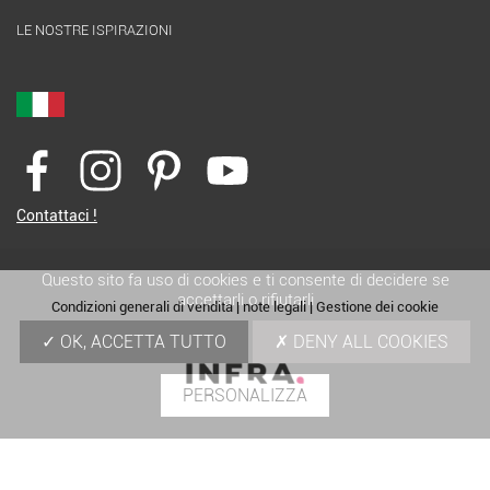
LE NOSTRE ISPIRAZIONI
Contattaci !
Questo sito fa uso di cookies e ti consente di decidere se
accettarli o rifiutarli
Condizioni generali di vendita
|
note legali
|
Gestione dei cookie
OK, ACCETTA TUTTO
DENY ALL COOKIES
PERSONALIZZA