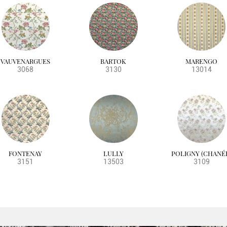
VAUVENARGUES
BARTOK
MARENGO
3068
3130
13014
FONTENAY
LULLY
POLIGNY (CHANÉ
3151
13503
3109