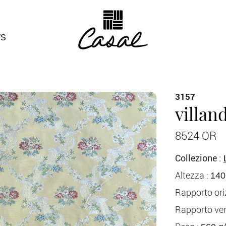
S
3157
villan
8524 OR
Collezione :
Altezza :
140
Rapporto ori
Rapporto vert