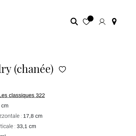
dry (chanée)
Les classiques 322
 cm
zzontale :
17,8 cm
icale :
33,1 cm