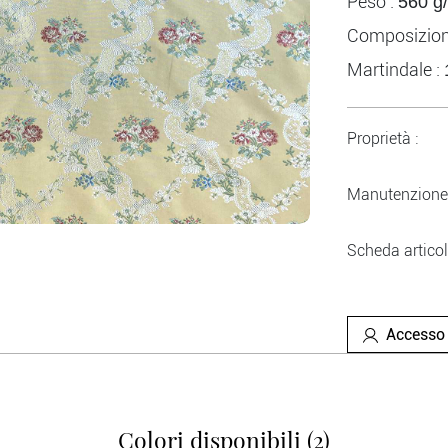
Peso :
560 g
Composizion
Martindale :
Proprietà :
Manutenzione 
Scheda articol
Accesso 
Colori disponibili (2)