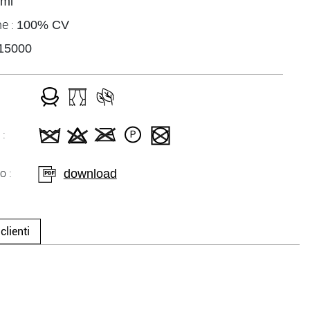
/ml
e :
100% CV
15000
:
download
o :
clienti