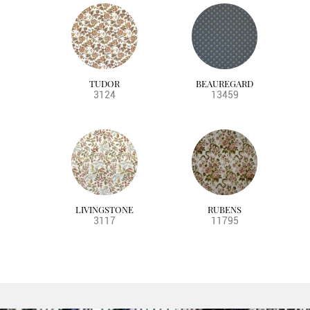
TUDOR
BEAUREGARD
3124
13459
LIVINGSTONE
RUBENS
3117
11795