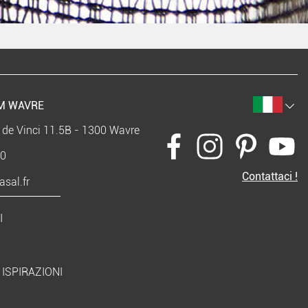
M WAVRE
 de Vinci 11.5B - 1300 Wavre
40
Contattaci !
sal.fr
I
ISPIRAZIONI