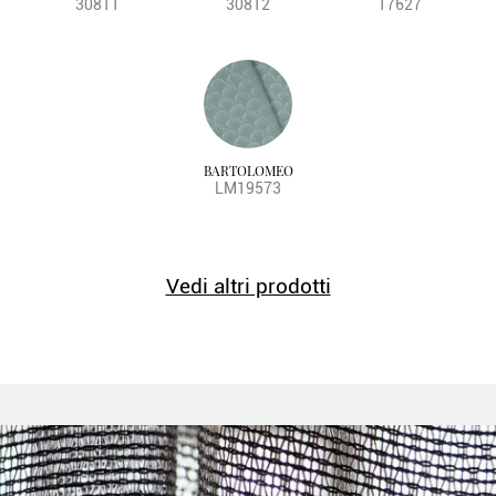
30811
30812
17627
BARTOLOMEO
LM19573
Vedi altri prodotti