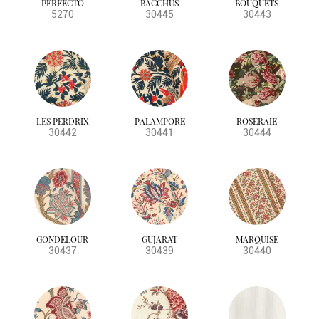
PERFECTO
BACCHUS
BOUQUETS
BS5852 SOURCE 0
tenda leggera
viola
Toile de Jouy
5270
30445
30443
BS5852 SOURCE 0&1
unito
BS5852 CRIB5
vegetale
BS5867 PT 2
CRIB5
BS5857
NFPA
LES PERDRIX
PALAMPORE
ROSERAIE
30442
30441
30444
GONDELOUR
GUJARAT
MARQUISE
30437
30439
30440