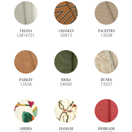
VELINA
CHAMAN
FACETTES
LM14701
30813
13538
PAISLEY
RESIA
RUNES
13536
54060
13537
ARRIBA
HAMANI
DESIRADE