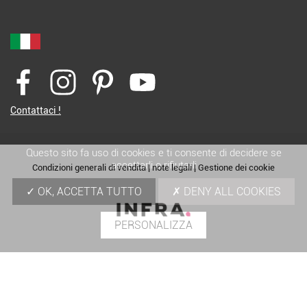
Contattaci !
Questo sito fa uso di cookies e ti consente di decidere se
accettarli o rifiutarli
Condizioni generali di vendita
|
note legali
|
Gestione dei cookie
OK, ACCETTA TUTTO
DENY ALL COOKIES
PERSONALIZZA