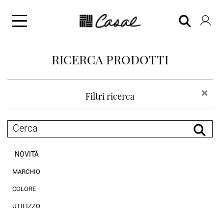
RICERCA PRODOTTI
×
Filtri ricerca
NOVITÀ
MARCHIO
Casal
COLORE
Chanée by Casal
neutri
UTILIZZO
Luciano Marcato
bianco e nero