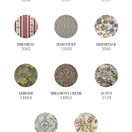
3064
3151
3131
MIRABEAU
HARCOURT
HERMITAGE
3062
13500
3060
AMBOISE
MIRAMONT CREME
AUTUN
14864
14863
3129