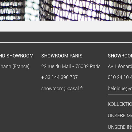
UND SHOWROOM
SHOWROOM PARIS
SHOWROO
Thann (France)
22 rue du Mail - 75002 Paris
Av. Léonard
+ 33 144 390 707
010 24 10 
showroom@casal.fr
belgique@ca
KOLLEKTI
UNSERE M
UNSERE IN