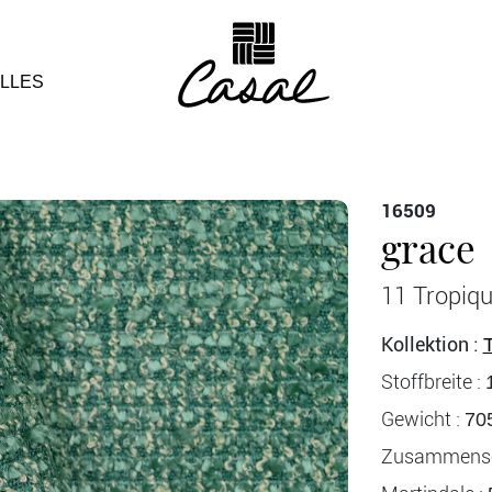
LLES
16509
grace
11 Tropiq
Kollektion :
T
Stoffbreite :
Gewicht :
70
Zusammense