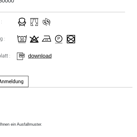
50000
:
g :
download
att :
Anmeldung
hnen ein Ausfallmuster.