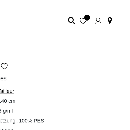
ues
ailleur
140 cm
5 g/ml
tzung :
100% PES