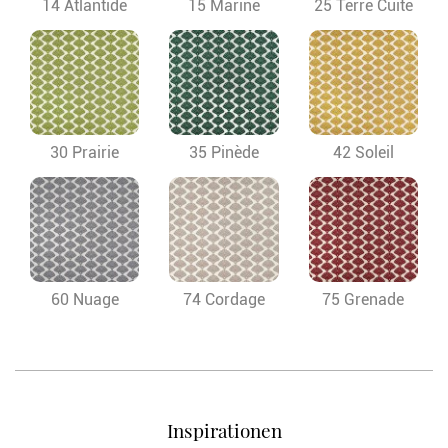
14 Atlantide
15 Marine
25 Terre Cuite
30 Prairie
35 Pinède
42 Soleil
60 Nuage
74 Cordage
75 Grenade
Inspirationen