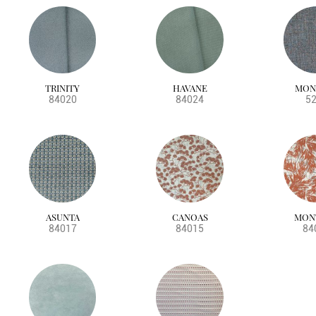
TRINITY
HAVANE
MON
84020
84024
5
ASUNTA
CANOAS
MON
84017
84015
84