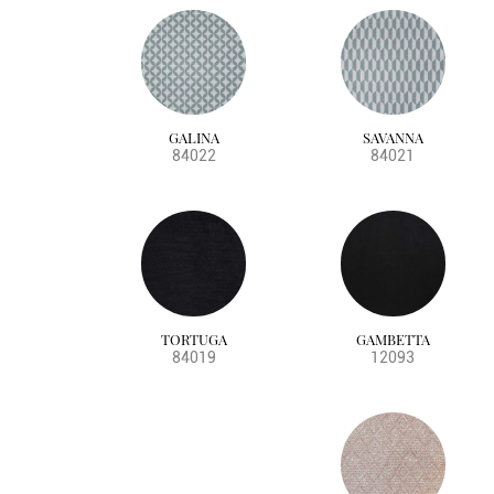
GALINA
SAVANNA
84022
84021
TORTUGA
GAMBETTA
84019
12093