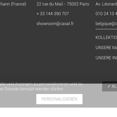
Thann (France)
22 rue du Mail - 75002 Paris
Av. Léonard
+ 33 144 390 707
010 24 10 
showroom@casal.fr
belgique@ca
KOLLEKTI
UNSERE M
UNSERE IN
lte und Anzeigen zu personalisieren und zu
AL
he Dienste benutzt werden dürfen
PERSONALISIEREN