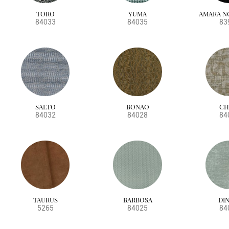
TORO
YUMA
AMARA N
84033
84035
83
SALTO
BONAO
CH
84032
84028
84
TAURUS
BARBOSA
DIN
5265
84025
84