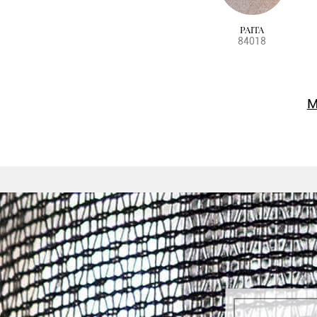
PAITA
84018
M