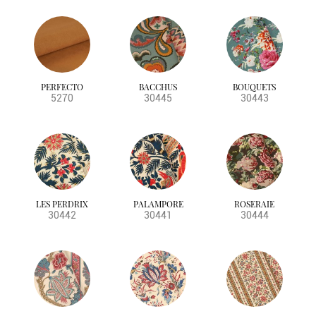
PERFECTO
BACCHUS
BOUQUETS
5270
30445
30443
LES PERDRIX
PALAMPORE
ROSERAIE
30442
30441
30444