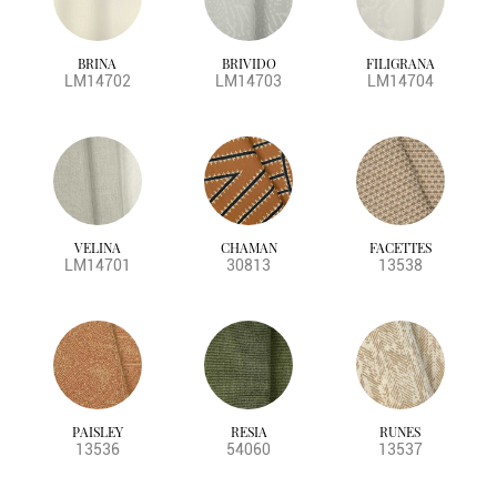
BRINA
BRIVIDO
FILIGRANA
LM14702
LM14703
LM14704
VELINA
CHAMAN
FACETTES
LM14701
30813
13538
PAISLEY
RESIA
RUNES
13536
54060
13537