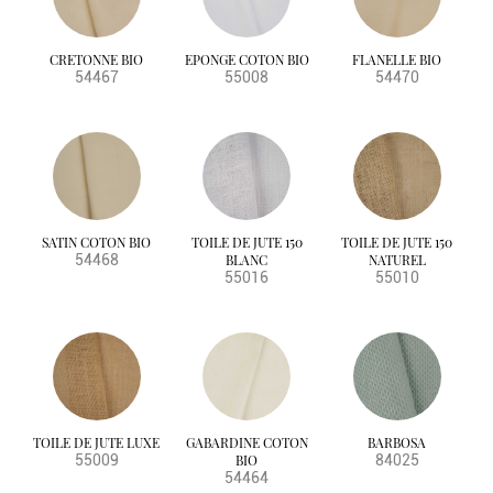
CRETONNE BIO
EPONGE COTON BIO
FLANELLE BIO
54467
55008
54470
SATIN COTON BIO
TOILE DE JUTE 150
TOILE DE JUTE 150
54468
BLANC
NATUREL
55016
55010
TOILE DE JUTE LUXE
GABARDINE COTON
BARBOSA
55009
BIO
84025
54464