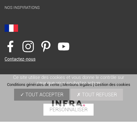
NOS INSPIRATIONS
Contactez-nous
Ce site utilise des cookies et vous donne le contrôle sur
ceux que vous souhaitez activer
Conditions générales de vente
|
Mentions légales
|
Gestion des cookies
TOUT ACCEPTER
TOUT REFUSER
PERSONNALISER