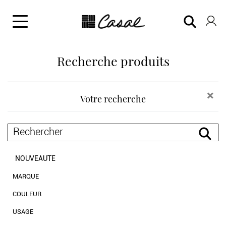
Recherche produits
×
Votre recherche
NOUVEAUTE
MARQUE
Casal
COULEUR
neutres
USAGE
blanc et noir