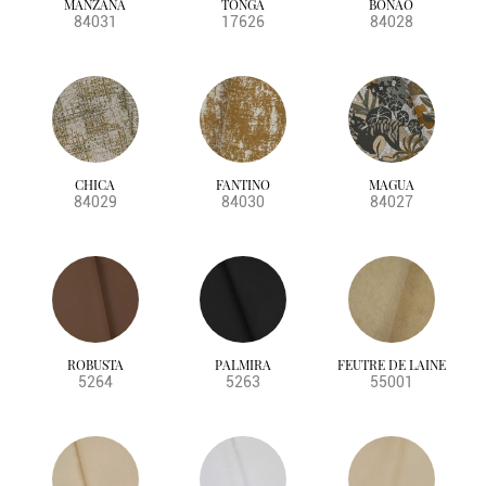
MANZANA
TONGA
BONAO
BS5852 SOURCE 0
violets
84031
17626
84028
BS5852 SOURCE 0&1
BS5852 CRIB5
BS5867 PT 2
CRIB5
BS5857
NFPA
CHICA
FANTINO
MAGUA
84029
84030
84027
ROBUSTA
PALMIRA
FEUTRE DE LAINE
5264
5263
55001